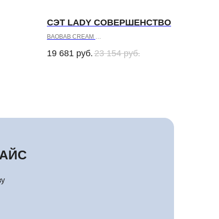
СЭТ LADY СОВЕРШЕНСТВО
BAOBAB CREAM
BAOBAB LOTION
19 681
руб.
23 154
руб.
BAOBAB HAND CREAM
РАЙС
зу