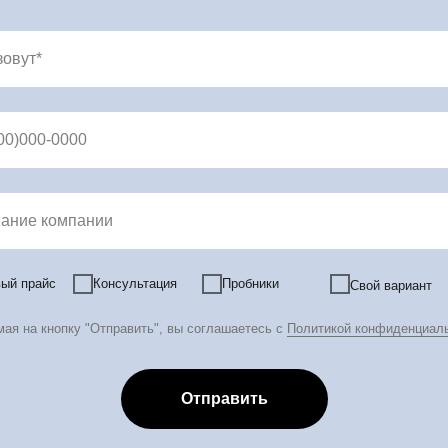
зовут*
00)000-0000
ание компании
ый прайс
Консультация
Пробники
Свой вариант
ая на кнопку "Отправить", вы соглашаетесь с
Политикой конфиденциал
фессиональная косметика оптом и в розницу
Отправить