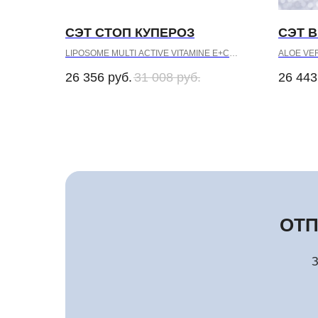
СЭТ СТОП КУПЕРОЗ
СЭТ 
LIPOSOME MULTI ACTIVE VITAMINE E+C
ALOE VE
NIACIN/VITAMIN B3
CREAM MAS
26 356
руб.
31 008
руб.
26 443
SENSITIVE for Couperose Skin
GLUCOS
SENSITIVE
ОТП
З