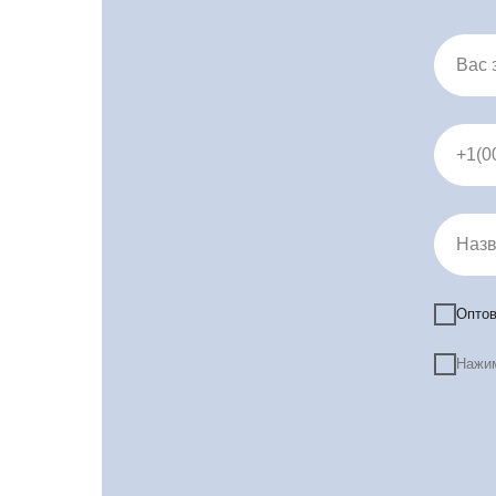
Вас 
+1(0
Назв
Оптов
Нажим
Про