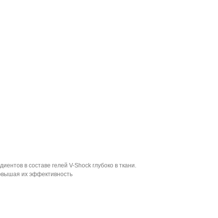
ентов в составе гелей V-Shock глубоко в ткани.
повышая их эффективность
и