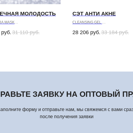
ВЕЧНАЯ МОЛОДОСТЬ
СЭТ АНТИ АКНЕ
RA MASK
CLEANSING GEL
K for Dry and Very Dry Skin
CREAM MASK for Oily Skin
руб.
31 110
руб.
28 206
руб.
33 184
руб.
AMIN
LIPOSOME ACTIVE CARE
 Super Light
SILVER CREAM
РАВЬТЕ ЗАЯВКУ НА ОПТОВЫЙ П
аполните форму и отправьте нам, мы свяжемся с вами сра
после получения заявки