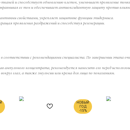
тканей и способствует обновлению клеток, уменьшает проявление тонких
ыравнивая ее тон и обеспечивает антиоксидантную защиту против влияни
антными свойствами, укрепляет защитные функции эпидермиса.
ращая проявления раздражений и способствуя регенерации.
 в соответствии с рекомендациями специалиста. По завершении этапа очи
тав ампульного концентрата, рекомендуется наносить его перед использов
 вокруг глаз, а также эмульсии или крема для лица по показаниям.
Й
НОВЫЙ
ГОД
-15%