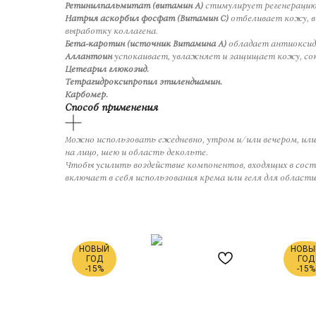
Ретинилпальмитат (витамин А)
стимулирует регенерацию 
Натрия аскорбил фосфат (Витамин С)
отбеливает кожу, в
выработку коллагена.
Бета-каротин (источник Витамина А)
обладает антиоксид
Аллантоин
успокаивает, увлажняет и защищает кожу, сок
Цетеарил глюкозид.
Тетрагидроксипропил этилендиамин.
Карбомер.
Способ применения
Можно использовать ежедневно, утром и/или вечером, или
на лицо, шею и область декольте.
Чтобы усилить воздействие компонентов, входящих в сос
включает в себя использования крема или геля для области
НОВЫЙ
НОВЫ
ГОД
ГОД
-15%
-15%