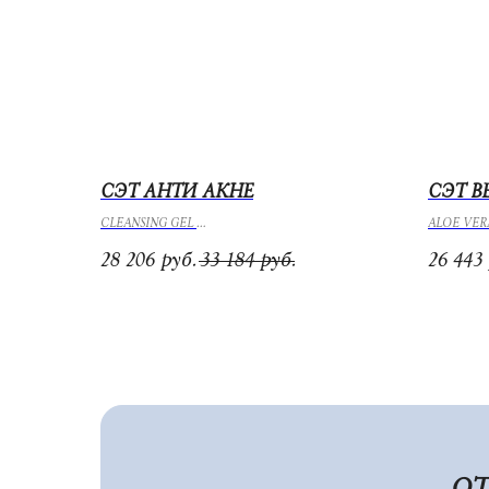
СЭТ АНТИ АКНЕ
СЭТ В
CLEANSING GEL
ALOE VER
CREAM MASK for Oily Skin
CREAM MAS
28 206
33 184
26 443
руб.
руб.
LIPOSOME ACTIVE CARE
GLUCOSA
SILVER CREAM
SENSITIVE
ОТ