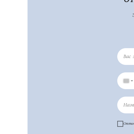
Вас 
Наз
Опто
Проф