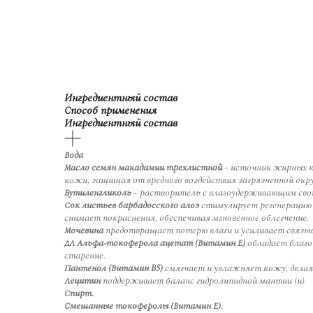
Ингредиентный состав
Способ применения
Ингредиентный состав
Вода
Масло семян макадамии трехлистной
– источник жирных к
кожи, защищая от вредного воздействия загрязненной окр
Бутиленгликоль
– растворитель с влагоудерживающим свои
Сок листьев барбадосского алоэ
стимулирует регенерацию
снимает покраснения, обеспечивая мгновенное облегчение.
Мочевина
предотвращает потерю влаги и усиливает связыва
ДЛ Альфа-токоферола ацетат (Витамин Е)
обладает благо
старение.
Пантенол (Витамин B5)
смягчает и увлажняет кожу, делая 
Лецитин
поддерживает баланс гидролипидной мантии (и)
Спирт.
Смешанные токоферолы (Витамин Е).