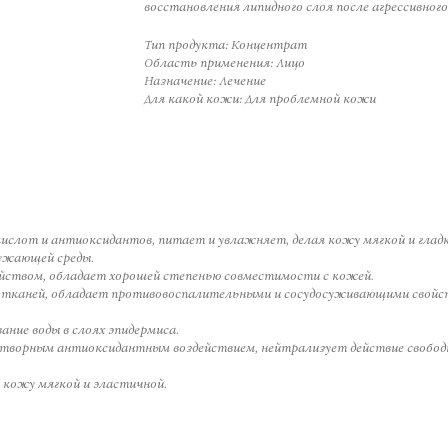
восстановления липидного слоя после агрессивног
Тип продукта: Концентрат
Область применения: Лицо
Назначение: Лечение
Для какой кожи: Для проблемной кожи
ислот и антиоксидантов, питает и увлажняет, делая кожу мягкой и глад
ужающей среды.
̆ством, обладает хорошей степенью совместимости с кожей.
 тканей, обладает противовоспалительными и сосудосуживающими свойс
ние воды в слоях эпидермиса.
творным антиоксидантным воздействием, нейтрализует действие свобо
кожу мягкой и эластичной.