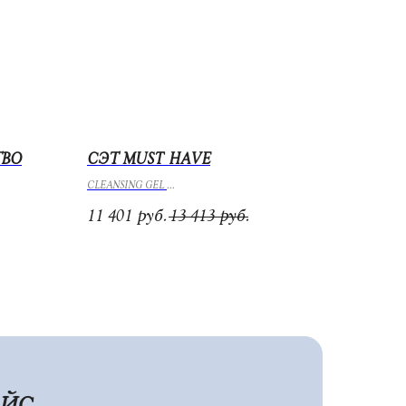
ТВО
СЭТ MUST HAVE
CLEANSING GEL
FACIAL TONIC LOTION for normal and oily Skin
11 401
13 413
руб.
руб.
PEELING Medium
АЙС