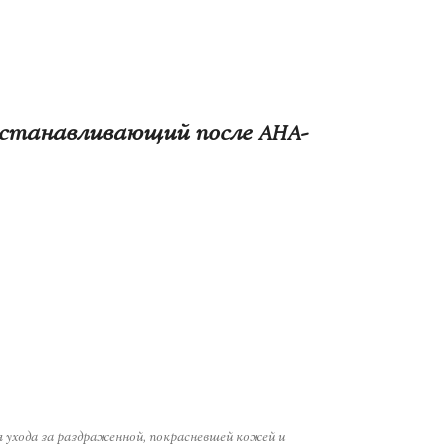
станавливающий после AHA-
хода за раздраженной, покрасневшей кожей и