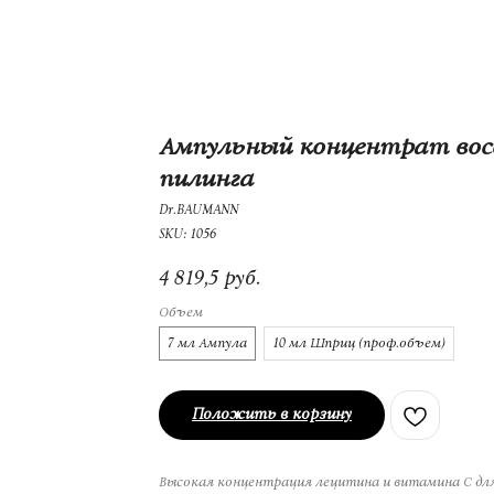
Ампульный концентрат вос
пилинга
Dr.BAUMANN
SKU:
1056
4 819,5
руб.
Объем
7 мл Ампула
10 мл Шприц (проф.объем)
Положить в корзину
Высокая концентрация лецитина и витамина С для у