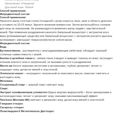
Назначение: Очищение
Для какой кожи: Любой
Способ применения:
Ингредиентный состав
Способ применения:
Нанесите маску толстым слоем (толщиной с ручку ножа) на лицо, шею и область декольте
и оставьте на 10-15 минут. Удалите влажным компрессом. Затем воспользуйтесь тоником
для лица по показаниям. Не рекомендуется применять маску людям с чувствительной
кожей. При появлении раздражения нанесите Ампульный концентрат с экстрактом алоэ
вера (успокаивающее средство) или Ампульный концентрат с экстрактом конского каштана
(успокаивает, уменьшает покраснения) после снятия маски.
Ингредиентный состав
Вода.
Бутиленгликоль
- растворитель с влагоудерживающим свойством, обладает хорошей
степенью совместимости с кожей.
Каолин («целебная глина»)
– мягкая глина очищает и выводит токсины из кожи, поглощает
излишки кожного сала и загрязнений, не вызывая сухости и раздражения.
Масло ши
богато жирными кислотами и витаминами, глубоко увлажняет, питает и
защищает кожу, делая ее мягкой и эластичной.
Этилгексил кокоат
– ингредиент, полученный из кокосового масла, помогает смягчить и
разгладить кожу.
Мочевина.
Стеариловый спир
т – жирный спирт смягчает кожу.
Спирт.
Экстракт аскофилиллума узловатого
(бурых морских водорослей) – богат минералами и
антиоксидантами, питает и увлажняет кожу, оказывая омолаживающий эффект.
Пантенол (Витамин B5)
смягчает и увлажняет кожу, делая кожу мягкой и эластичной.
Глицерил стеарат.
Сахарозы стеарат.
Полиглицерил-3 Метилглюкозы Дистеарат.