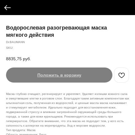
Водорослевая разогревающая маска
мягкого действия
Dr.BAUMANN
SKU:
8835,75
руб.
Положить в корзину
Маска глубоко очищает, регенерирует и укрепляет. Удаляет излишки кожного сала
и омертвевшие клетки в роговом слое. Благодаря таким активным компонентам как
альгинатная соль, полученная из водорослей, и ценные масла маска налаживает
и стимулирует метаболизм. Идеально подходит для восстановления кожи,
подверженной стрессу и влиянию загрязнённой окружающей среды большого
города, а также для кожи курильщиков. Рекомендуется использовать при
гиперкератозе. Обратите внимание, что эта маска не подходит тем, у кого есть
склонность к аллергии на морепродукты, йод и морские водоросли.
Тип продукта: Маска
Область применения: Лицо