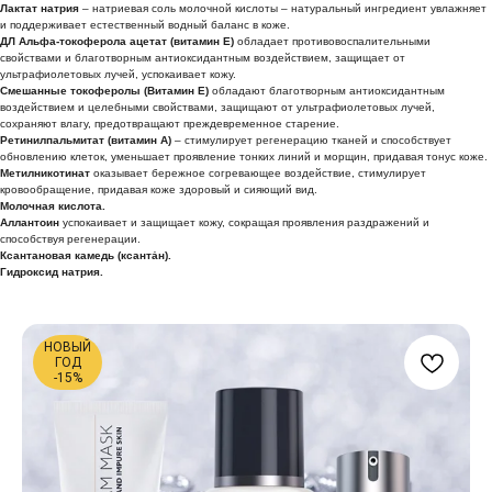
Лактат натрия
– натриевая соль молочной кислоты – натуральный ингредиент увлажняет
и поддерживает естественный водный баланс в коже.
ДЛ Альфа-токоферола ацетат (витамин Е)
обладает противовоспалительными
свойствами и благотворным антиоксидантным воздействием, защищает от
ультрафиолетовых лучей, успокаивает кожу.
Смешанные токоферолы (Витамин Е)
обладают благотворным антиоксидантным
воздействием и целебными свойствами, защищают от ультрафиолетовых лучей,
сохраняют влагу, предотвращают преждевременное старение.
Ретинилпальмитат (витамин А)
– стимулирует регенерацию тканей и способствует
обновлению клеток, уменьшает проявление тонких линий и морщин, придавая тонус коже.
Метилникотинат
оказывает бережное согревающее воздействие, стимулирует
кровообращение, придавая коже здоровый и сияющий вид.
Молочная кислота.
Аллантоин
успокаивает и защищает кожу, сокращая проявления раздражений и
способствуя регенерации.
Ксантановая камедь (ксанта́н).
Гидроксид натрия.
НОВЫЙ
ГОД
-15%