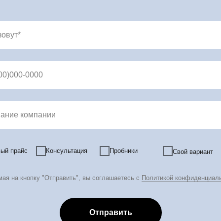
зовут*
00)000-0000
ание компании
ый прайс
Консультация
Пробники
Свой вариант
фессиональная косметика оптом и в розницу
ая на кнопку "Отправить", вы соглашаетесь с
Политикой конфиденциал
Отправить