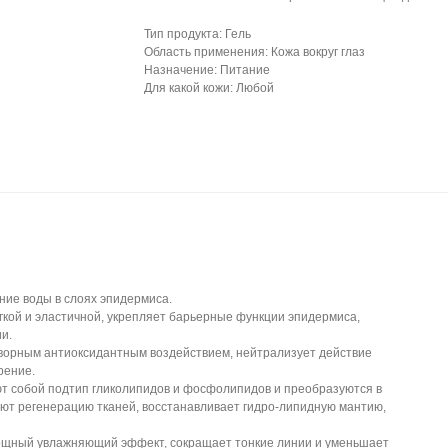
Тип продукта: Гель
Область применения: Кожа вокруг глаз
Назначение: Питание
Для какой кожи: Любой
ние воды в слоях эпидермиса.
гкой и эластичной, укрепляет барьерные функции эпидермиса,
и.
ворным антиоксидантным воздействием, нейтрализует действие
рение.
т собой подтип гликолипидов и фосфолипидов и преобразуются в
ют регенерацию тканей, восстанавливает гидро-липидную мантию,
ощный увлажняющий эффект, сокращает тонкие линии и уменьшает