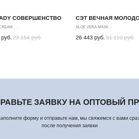
LADY СОВЕРШЕНСТВО
СЭТ ВЕЧНАЯ МОЛОД
 CREAM
ALOE VERA MASK
LOTION
CREAM MASK for Dry and Very Dry S
руб.
23 154
руб.
26 443
руб.
31 110
руб.
HAND CREAM
GLUCOSAMIN
SENSITIVE Super Light
РАВЬТЕ ЗАЯВКУ НА ОПТОВЫЙ П
аполните форму и отправьте нам, мы свяжемся с вами сра
после получения заявки