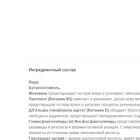
Ингредиентный состав
Вода.
Бутиленгликоль.
Мочевина
предотвращает потерю влаги и усиливает связыва
Пантенол (Витамин B5)
смягчает и увлажняет, делая кожу мя
предотвращая потерю влаги и запуская процессы регенераци
ДЛ Альфа-токоферола ацетат (Витамин Е)
обладает благот
свободных радикалов, предотвращает преждевременное ста
Гликосфинголипиды (и) Фосфосфинголипиды
представляю
церамиды в результате ферментативной реакции. Стимулиру
являются источником гамма-линоленовой кислоты.
Гиалуронат натрия
– форма гиалуроновой кислоты, имеет м