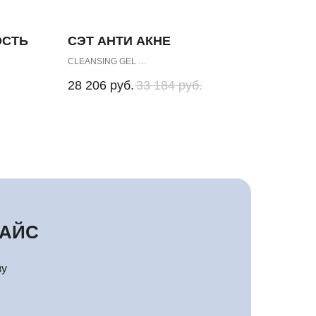
ОСТЬ
СЭТ АНТИ АКНЕ
CLEANSING GEL
kin
CREAM MASK for Oily Skin
28 206
руб.
33 184
руб.
LIPOSOME ACTIVE CARE
SILVER CREAM
РАЙС
зу