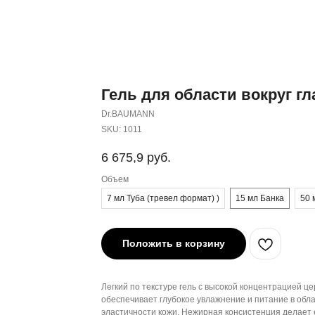
Гель для области вокруг гл
Dr.BAUMANN
SKU:
1011
6 675,9
руб.
Объем
7 мл Туба (тревел формат) )
15 мл Банка
50 
Положить в корзину
Легкий по текстуре гель с высокой концентрацией ц
обеспечивает глубокое увлажнение и питание в обла
эластичности кожи. Нежирная консистенция делает ег