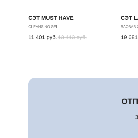
СЭТ MUST HAVE
СЭТ 
CLEANSING GEL
BAOBAB
FACIAL TONIC LOTION for normal and oily Skin
BAOBAB 
11 401
руб.
13 413
руб.
19 681
PEELING Medium
BAOBAB 
ОТП
З