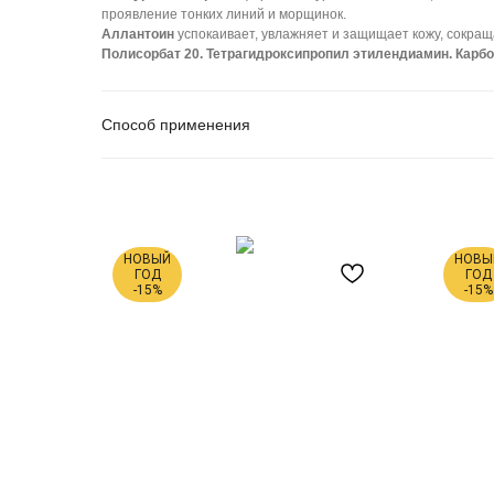
проявление тонких линий и морщинок.
Аллантоин
успокаивает, увлажняет и защищает кожу, сокращ
Полисорбат 20. Тетрагидроксипропил этилендиамин. Карбо
Способ применения
НОВЫЙ
НОВЫ
ГОД
ГОД
-15%
-15%