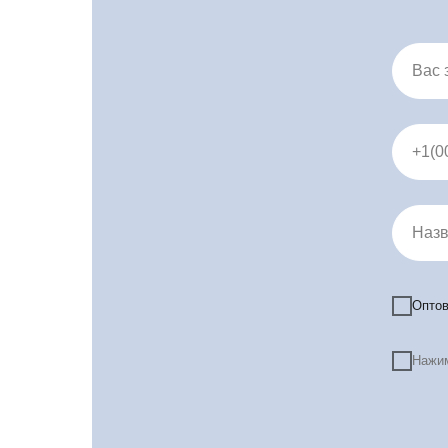
Вас 
+1(0
Назв
Оптов
Про
Нажим