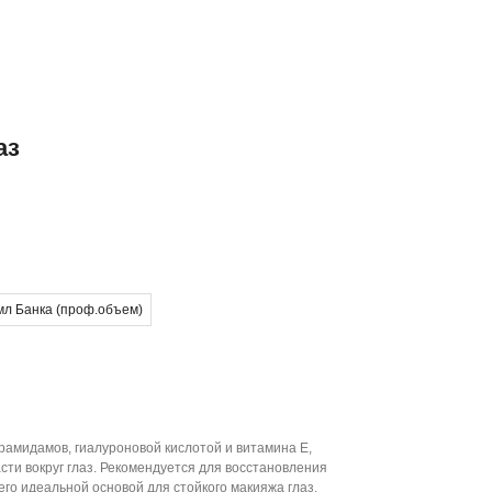
аз
мл Банка (проф.объем)
ерамидамов, гиалуроновой кислотой и витамина Е,
сти вокруг глаз. Рекомендуется для восстановления
о идеальной основой для стойкого макияжа глаз.