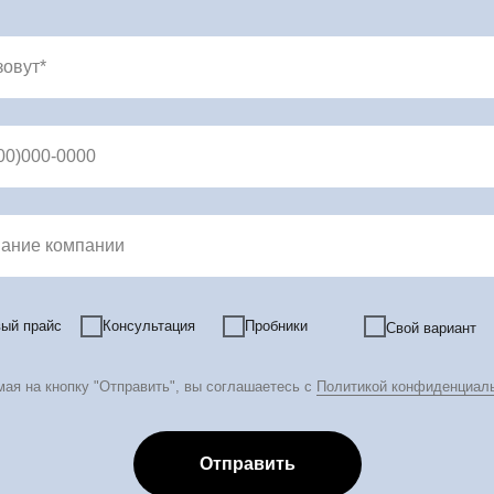
зовут*
00)000-0000
ание компании
ый прайс
Консультация
Пробники
Свой вариант
фессиональная косметика оптом и в розницу
ая на кнопку "Отправить", вы соглашаетесь с
Политикой конфиденциал
Отправить