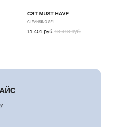
СЭТ MUST HAVE
CLEANSING GEL
FACIAL TONIC LOTION for normal and oily Skin
11 401
руб.
13 413
руб.
PEELING Medium
РАЙС
зу