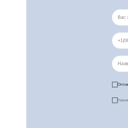
Вас 
+1(0
Назв
Оптов
Про
Нажим