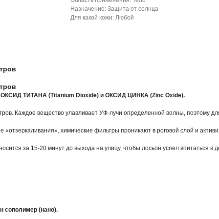
Область применения: Тело
Назначение: Защита от солнца
Для какой кожи: Любой
ьтров
ьтров
КСИД ТИТАНА (Titanium Dioxide) и ОКСИД ЦИНКА (Zinc Oxide).
тров. Каждое вещество улавливает УФ-лучи определенной волны, поэтому дл
пе «отзеркаливания», химические фильтры проникают в роговой слой и акти
осится за 15-20 минут до выхода на улицу, чтобы лосьон успел впитаться в д
н сополимер (нано).