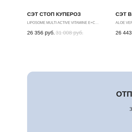
СЭТ СТОП КУПЕРОЗ
СЭТ 
LIPOSOME MULTI ACTIVE VITAMINE E+C
ALOE VE
NIACIN/VITAMIN B3
CREAM MAS
26 356
руб.
31 008
руб.
26 443
SENSITIVE for Couperose Skin
GLUCOS
SENSITIVE
ОТП
З