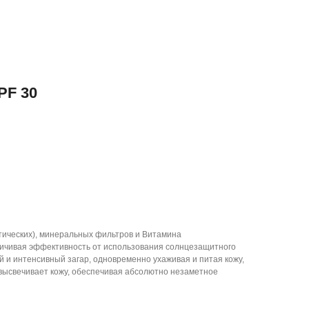
PF 30
тических), минеральных фильтров и Витамина
личивая эффективность от использования солнцезащитного
й и интенсивный загар, одновременно ухаживая и питая кожу,
высвечивает кожу, обеспечивая абсолютно незаметное