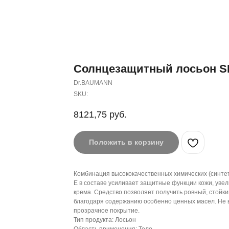
Солнцезащитный лосьон S
Dr.BAUMANN
SKU:
8121,75
руб.
Положить в корзину
Комбинация высококачественных химических (синте
Е в составе усиливает защитные функции кожи, уве
крема. Средство позволяет получить ровный, стойки
благодаря содержанию особенно ценных масел. Не 
прозрачное покрытие.
Тип продукта: Лосьон