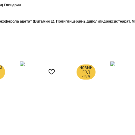
и) Глицерин.
коферола ацетат (Витамин Е). Полиглицерил-2 диполигидроксистеарат. М
Й
НОВЫЙ
ГОД
-15%