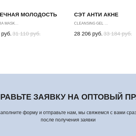
ВЕЧНАЯ МОЛОДОСТЬ
СЭТ АНТИ АКНЕ
RA MASK
CLEANSING GEL
K for Dry and Very Dry Skin
CREAM MASK for Oily Skin
руб.
31 110
руб.
28 206
руб.
33 184
руб.
AMIN
LIPOSOME ACTIVE CARE
 Super Light
SILVER CREAM
РАВЬТЕ ЗАЯВКУ НА ОПТОВЫЙ П
аполните форму и отправьте нам, мы свяжемся с вами сра
после получения заявки