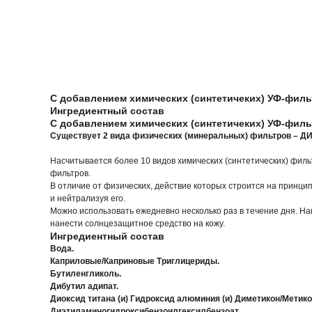
С добавлением химических (синтетичеких) УФ-фил
Ингредиентный состав
С добавлением химических (синтетичеких) УФ-фил
Существует 2 вида физических (минеральных) фильтров – ДИО
Насчитывается более 10 видов химических (синтетических) филь
фильтров.
В отличие от физических, действие которых строится на принци
и нейтрализуя его.
Можно использовать ежедневно несколько раз в течение дня. Нан
нанести солнцезащитное средство на кожу.
Ингредиентный состав
Вода.
Каприловые/Каприновые Триглицериды.
Бутиленгликоль.
Дибутил адипат.
Диоксид титана (и) Гидроксид алюминия (и) Диметикон/Метико
Диэтиламиногидроксибензоилгексилбензоат.