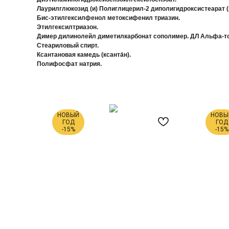
Лаурилглюкозид (и) Полиглицерил-2 диполигидроксистеарат (
Бис-этилгексилфенол метоксифенил триазин.
Этилгексилтриазон.
Димер дилинолейл диметилкарбонат сополимер. ДЛ Альфа-то
Стеариловый спирт.
Ксантановая камедь (ксанта́н).
Полифосфат натрия.
НОВЫЙ
НОВЫ
ГОД
ГОД
-15%
-15%