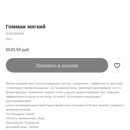
Гоммаж мягкий
Dr.BAUMANN
SKU:
5533,50
руб.
Положить в корзину
Мягкое воздействие отшелушивающих частиц, сравнимое с эффектом от массажа,
стимулирует кровообращение, не травмируя кожу. Удаление ороговевших клеток
предотвращает появление черных точек и других видов закупорки пор, повышая
эффективность средств по уходу за кожей. Благодаря очищающим,
разглаживающим
и восстанавливающим свойствам скраба кожа становится более свежей, гладкой и
привлекательной.
Тип продукта: Скраб
Область применения: Лицо
Назначение: Очищение
Для какой кожи: Любой