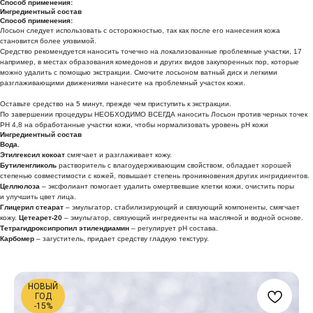
Способ применения:
Ингредиентный состав
Способ применения:
Лосьон следует использовать с осторожностью, так как после его нанесения кожа
становится более уязвимой.
Средство рекомендуется наносить точечно на локализованные проблемные участки, 17
например, в местах образования комедонов и других видов закупоренных пор, которые
можно удалить с помощью экстракции. Смочите лосьоном ватный диск и легкими
разглаживающими движениями нанесите на проблемный участок кожи.
Оставьте средство на 5 минут, прежде чем приступить к экстракции.
По завершении процедуры НЕОБХОДИМО ВСЕГДА наносить Лосьон против черных точек
PH 4,8 на обработанные участки кожи, чтобы нормализовать уровень pH кожи
Ингредиентный состав
Вода.
Этилгексил кокоат
смягчает и разглаживает кожу.
Бутиленгликоль
растворитель с влагоудерживающим свойством, обладает хорошей
степенью совместимости с кожей, повышает степень проникновения других ингридиентов.
Целлюлоза
– эксфолиант помогает удалить омертвевшие клетки кожи, очистить поры
и улучшить цвет лица.
Глицерил стеарат
– эмульгатор, стабилизирующий и связующий компоненты, смягчает
кожу.
Цетеарет-20
– эмульгатор, связующий ингредиенты на масляной и водной основе.
Тетрагидроксипропил этилендиамин
– регулирует pH состава.
Карбомер
– загуститель, придает средству гладкую текстуру.
НОВЫЙ
ГОД
-15%