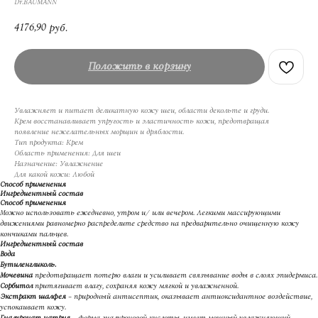
Dr.BAUMANN
4176,90
руб.
Положить в корзину
Увлажняет и питает деликатную кожу шеи, области декольте и груди.
Крем восстанавливает упругость и эластичность кожи, предотвращая
появление нежелательных морщин и дряблости.
Тип продукта: Крем
Область применения: Для шеи
Назначение: Увлажнение
Для какой кожи: Любой
Способ применения
Ингредиентный состав
Способ применения
Можно использовать ежедневно, утром и/ или вечером. Легкими массирующими
движениями равномерно распределите средство на предварительно очищенную кожу
кончиками пальцев.
Ингредиентный состав
Вода
Бутиленгликоль.
Мочевина
предотвращает потерю влаги и усиливает связывание воды в слоях эпидермиса.
Сорбитол
притягивает влагу, сохраняя кожу мягкой и увлажненной.
Экстракт шалфея
– природный антисептик, оказывает антиоксидантное воздействие,
успокаивает кожу.
Гиалуронат натрия
– форма гиалуроновой кислоты, имеет мощный увлажняющий