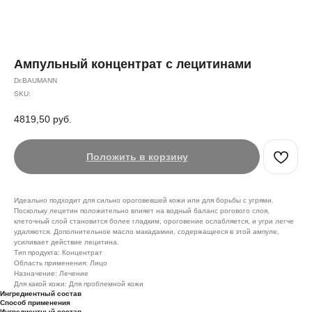
Ампульный концентрат с лецитинами
Dr.BAUMANN
SKU:
4819,50
руб.
Положить в корзину
Идеально подходит для сильно ороговевшей кожи или для борьбы с угрями.
Поскольку лецетин положительно влияет на водный баланс рогового слоя,
клеточный слой становится более гладким, ороговение ослабляется, и угри легче
удаляются. Дополнительное масло макадамии, содержащееся в этой ампуле,
усиливает действие лецитина.
Тип продукта: Концентрат
Область применения: Лицо
Назначение: Лечение
Для какой кожи: Для проблемной кожи
Ингредиентный состав
Способ применения
Ингредиентный состав