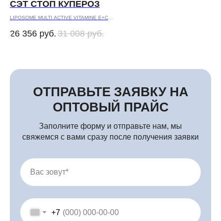
СЭТ СТОП КУПЕРОЗ
С
LIPOSOME MULTI ACTIVE VITAMINE E+C
CLE
NIACIN/VITAMIN B3
CRE
26 356
руб.
31 008
руб.
28
SENSITIVE for Couperose Skin
LIP
SIL
Профессиональная косметика оптом и в розницу
ОТПРАВЬТЕ ЗАЯВКУ НА
ОПТОВЫЙ ПРАЙС
Заполните форму и отправьте нам, мы
свяжемся с вами сразу после получения заявки
Вас зовут*
+7