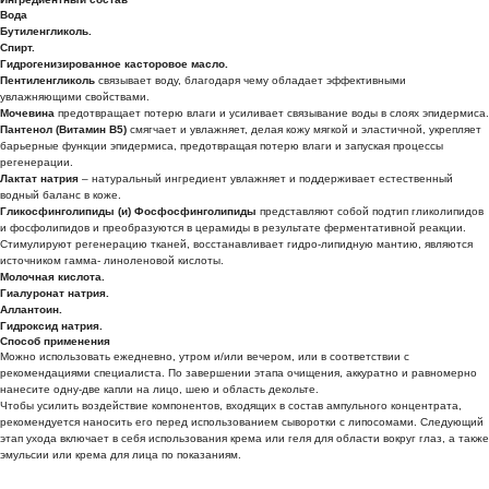
Вода
Бутиленгликоль.
Спирт.
Гидрогенизированное касторовое масло.
Пентиленгликоль
связывает воду, благодаря чему обладает эффективными
увлажняющими свойствами.
Мочевина
предотвращает потерю влаги и усиливает связывание воды в слоях эпидермиса.
Пантенол (Витамин B5)
смягчает и увлажняет, делая кожу мягкой и эластичной, укрепляет
барьерные функции эпидермиса, предотвращая потерю влаги и запуская процессы
регенерации.
Лактат натрия
– натуральный ингредиент увлажняет и поддерживает естественный
водный баланс в коже.
Гликосфинголипиды (и) Фосфосфинголипиды
представляют собой подтип гликолипидов
и фосфолипидов и преобразуются в церамиды в результате ферментативной реакции.
Стимулируют регенерацию тканей, восстанавливает гидро-липидную мантию, являются
источником гамма- линоленовой кислоты.
Молочная кислота.
Гиалуронат натрия.
Аллантоин.
Гидроксид натрия.
Способ применения
Можно использовать ежедневно, утром и/или вечером, или в соответствии с
рекомендациями специалиста. По завершении этапа очищения, аккуратно и равномерно
нанесите одну-две капли на лицо, шею и область декольте.
Чтобы усилить воздействие компонентов, входящих в состав ампульного концентрата,
рекомендуется наносить его перед использованием сыворотки с липосомами. Следующий
этап ухода включает в себя использования крема или геля для области вокруг глаз, а также
эмульсии или крема для лица по показаниям.