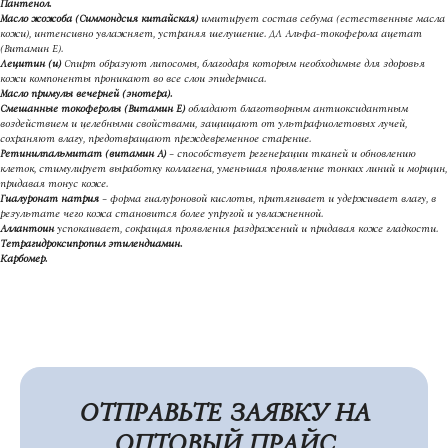
Пантенол.
Масло жожоба (Симмондсия китайская)
имитирует состав себума (естественные масла
кожи), интенсивно увлажняет, устраняя шелушение. ДЛ Альфа-токоферола ацетат
(Витамин Е).
Лецитин (и)
Спирт образуют липосомы, благодаря которым необходимые для здоровья
кожи компоненты проникают во все слои эпидермиса.
Масло примулы вечерней (энотера).
Смешанные токоферолы (Витамин Е)
обладают благотворным антиоксидантным
воздействием и целебными свойствами, защищают от ультрафиолетовых лучей,
сохраняют влагу, предотвращают преждевременное старение.
Ретинилпальмитат (витамин А)
– способствует регенерации тканей и обновлению
клеток, стимулирует выработку коллагена, уменьшая проявление тонких линий и морщин,
придавая тонус коже.
Гиалуронат натрия
– форма гиалуроновой кислоты, притягивает и удерживает влагу, в
результате чего кожа становится более упругой и увлажненной.
Аллантоин
успокаивает, сокращая проявления раздражений и придавая коже гладкости.
Тетрагидроксипропил этилендиамин.
Карбомер.
ОТПРАВЬТЕ ЗАЯВКУ НА
ОПТОВЫЙ ПРАЙС