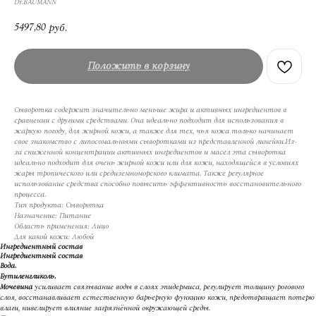
Dr.BAUMANN
5497,80
руб.
Положить в корзину
Сыворотка содержит значительно меньше жира и активных ингредиентов в
сравнении с другими средствами. Она идеально подходит для использования в
жаркую погоду, для жирной кожи, а также для тех, чья кожа только начинает
свое знакомство с липосомальными сыворотками из представленной линейки.Из-
за сниженной концентрации активных ингредиентов и масел эта сыворотка
идеально подходит для очень жирной кожи или для кожи, находящейся в условиях
жары тропического или средиземноморского климата. Также регулярное
использование средства способно повысить эффективность восстановительного
процесса.
Тип продукта: Сыворотка
Назначение: Питание
Область применения: Лицо
Для какой кожи: Любой
Ингредиентный состав
Ингредиентный состав
Вода.
Бутиленгликоль.
Мочевина
усиливает связывание воды в слоях эпидермиса, регулирует толщину рогового
слоя, восстанавливает естественную барьерную функцию кожи, предотвращает потерю
влаги, нивелирует влияние загрязнённой окружающей среды.