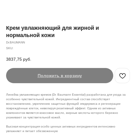
Крем увлажняющий для жирной и
нормальной кожи
Dr.BAUMANN
SKU:
3837,75
руб.
Положить в корзину
Линейка увлажняющих кремов (Dr. Baumann Essential) разработана для ухода за
особенно чувствительной кожей. Ингредиентный состав способствует
восстановлению, укреплению защитных функций эпидермиса и регенерации
повреждённые клеток, нивелируя реактивный эффект. Одним из активных
компонентов является кокосовое масло, жирные кислоты которого бережно
ухаживают за чувствительной кожей.
Высокая концентрация особо ценных активных ингредиентов интенсивно
увлажняет и питает обезвоженную