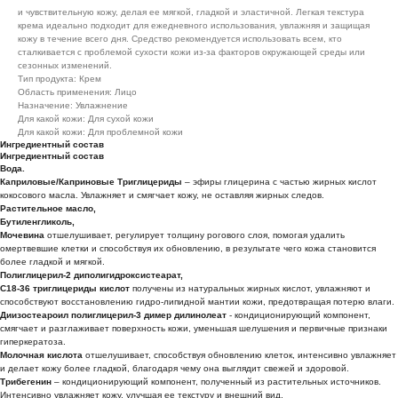
и чувствительную кожу, делая ее мягкой, гладкой и эластичной. Легкая текстура
крема идеально подходит для ежедневного использования, увлажняя и защищая
кожу в течение всего дня. Средство рекомендуется использовать всем, кто
сталкивается с проблемой сухости кожи из-за факторов окружающей среды или
сезонных изменений.
Тип продукта: Крем
Область применения: Лицо
Назначение: Увлажнение
Для какой кожи: Для сухой кожи
Для какой кожи: Для проблемной кожи
Ингредиентный состав
Ингредиентный состав
Вода.
Каприловые/Каприновые Триглицериды
– эфиры глицерина с частью жирных кислот
кокосового масла. Увлажняет и смягчает кожу, не оставляя жирных следов.
Растительное масло,
Бутиленгликоль,
Мочевина
отшелушивает, регулирует толщину рогового слоя, помогая удалить
омертвевшие клетки и способствуя их обновлению, в результате чего кожа становится
более гладкой и мягкой.
Полиглицерил-2 диполигидроксистеарат,
C18-36 триглицериды кислот
получены из натуральных жирных кислот, увлажняют и
способствуют восстановлению гидро-липидной мантии кожи, предотвращая потерю влаги.
Диизостеароил полиглицерил-3 димер дилинолеат
- кондиционирующий компонент,
смягчает и разглаживает поверхность кожи, уменьшая шелушения и первичные признаки
гиперкератоза.
Молочная кислота
отшелушивает, способствуя обновлению клеток, интенсивно увлажняет
и делает кожу более гладкой, благодаря чему она выглядит свежей и здоровой.
Трибегенин
– кондиционирующий компонент, полученный из растительных источников.
Интенсивно увлажняет кожу, улучшая ее текстуру и внешний вид.