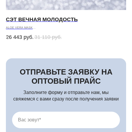
СЭТ ВЕЧНАЯ МОЛОДОСТЬ
С
ALOE VERA MASK
CLE
CREAM MASK for Dry and Very Dry Skin
CRE
26 443
руб.
31 110
руб.
28
GLUCOSAMIN
LIP
SENSITIVE Super Light
SIL
Профессиональная косметика оптом и в розницу
ОТПРАВЬТЕ ЗАЯВКУ НА
ОПТОВЫЙ ПРАЙС
Заполните форму и отправьте нам, мы
свяжемся с вами сразу после получения заявки
Вас зовут*