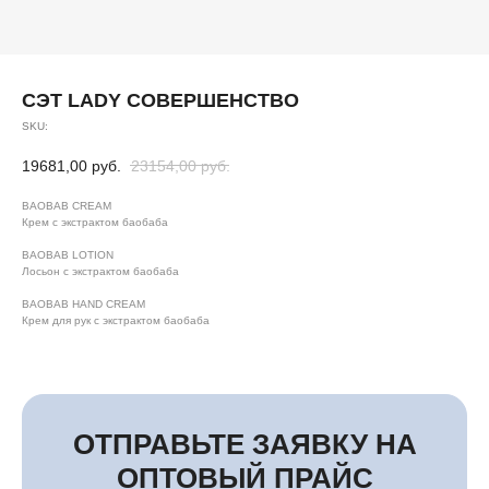
СЭТ LADY СОВЕРШЕНСТВО
SKU:
19681,00
руб.
23154,00
руб.
BAOBAB CREAM
Крем с экстрактом баобаба
BAOBAB LOTION
Лосьон с экстрактом баобаба
BAOBAB HAND CREAM
Крем для рук с экстрактом баобаба
ОТПРАВЬТЕ ЗАЯВКУ НА
ОПТОВЫЙ ПРАЙС