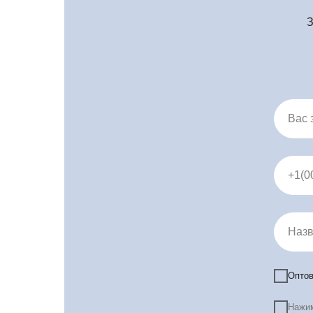
З
Вас 
+1(0
Назв
Оптов
Нажим