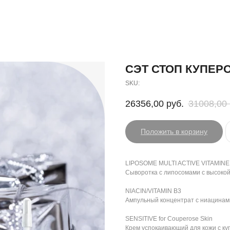
СЭТ СТОП КУПЕР
SKU:
26356,00
руб.
31008,00
Положить в корзину
LIPOSOME MULTI ACTIVE VITAMINE
Сыворотка с липосомами с высокой
NIACIN/VITAMIN B3
Ампульный концентрат с ниацинам
SENSITIVE for Couperose Skin
Крем успокаивающий для кожи с к