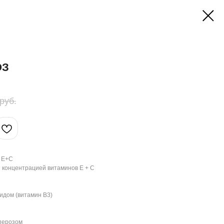
ОЗ
руб.
 E+C
 концентрацией витаминов Е + С
идом (витамин B3)
уперозом